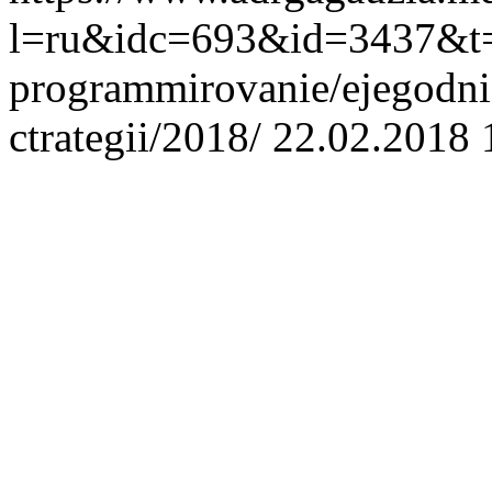
l=ru&idc=693&id=3437&t=/r
programmirovanie/ejegodnie-
ctrategii/2018/
22.02.2018 