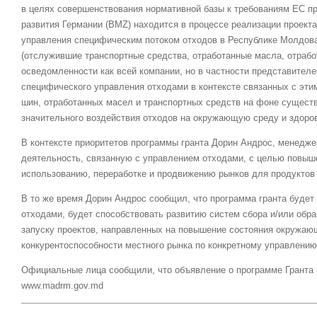
в целях совершенствования нормативной базы к требованиям ЕС п
развития Германии (BMZ) находится в процессе реализации проект
управления специфическим потоком отходов в Республике Молдова
(отслужившие транспортные средства, отработанные масла, отраб
осведомленности как всей компании, но в частности представителе
специфического управления отходами в контексте связанных с эт
шин, отработанных масел и транспортных средств на фоне существ
значительного воздействия отходов на окружающую среду и здоров
В контексте приоритетов программы гранта Дорин Андрос, менеджер
деятельность, связанную с управлением отходами, с целью повыш
использованию, переработке и продвижению рынков для продуктов 
В то же время Дорин Андрос сообщил, что программа гранта будет
отходами, будет способствовать развитию систем сбора и/или обра
запуску проектов, направленных на повышение состояния окружающ
конкурентоспособности местного рынка по конкретному управлению
Официальные лица сообщили, что объявление о программе Гранта 
www.madrm.gov.md