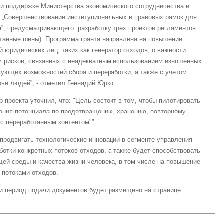
ри поддержке Министерства экономического сотрудничества и
а „Совершенствование институциональных и правовых рамок для
”, предусматривающего: разработку трех проектов регламентов
отанные шины). Программа гранта направлена на повышение
й юридических лиц, таких как генератор отходов, о важности
им рисков, связанных с неадекватным использованием изношенных
ующих возможностей сбора и переработки, а также с учетом
ье людей”, - отметил Геннадий Юрко.
 проекта уточнил, что: "Цель состоит в том, чтобы пилотировать
ения потенциала по предотвращению, хранению, повторному
с переработанным контентом"”
 продвигать технологические инновации в сегменте управления
ботки конкретных потоков отходов, а также будет способствовать
ей среды и качества жизни человека, в том числе на повышение
 потоками отходов.
и период подачи документов будет размещено на странице