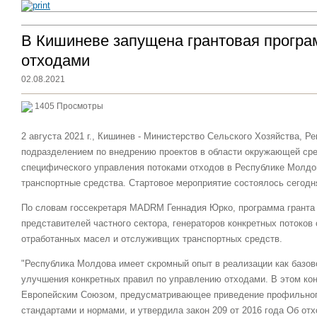
В Кишиневе запущена грантовая програ
отходами
02.08.2021
1405 Просмотры
2 августа 2021 г., Кишинев - Министерство Cельского Хозяйства, 
подразделением по внедрению проектов в области окружающей сре
специфического управления потоками отходов в Республике Молдо
транспортные средства. Стартовое мероприятие состоялось сегодня
По словам госсекретаря MADRM Геннадия Юрко, программа гранта 
представителей частного сектора, генераторов конкретных потоков
отработанных масел и отслуживщих транспортных средств.
"Республика Молдова имеет скромный опыт в реализации как базово
улучшения конкретных правил по управлению отходами. В этом ко
Европейским Союзом, предусматривающее приведение профильного
стандартами и нормами, и утвердила закон 209 от 2016 года Об от