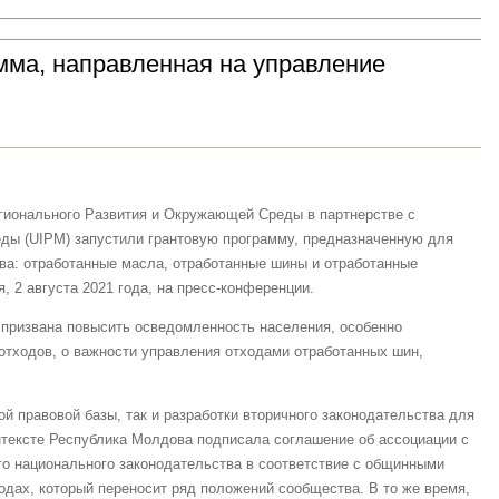
мма, направленная на управление
Регионального Развития и Окружающей Среды в партнерстве с
ды (UIPM) запустили грантовую программу, предназначенную для
ва: отработанные масла, отработанные шины и отработанные
, 2 августа 2021 года, на пресс-конференции.
призвана повысить осведомленность населения, особенно
 отходов, о важности управления отходами отработанных шин,
й правовой базы, так и разработки вторичного законодательства для
нтексте Республика Молдова подписала соглашение об ассоциации с
 национального законодательства в соответствие с общинными
ходах, который переносит ряд положений сообщества. В то же время,