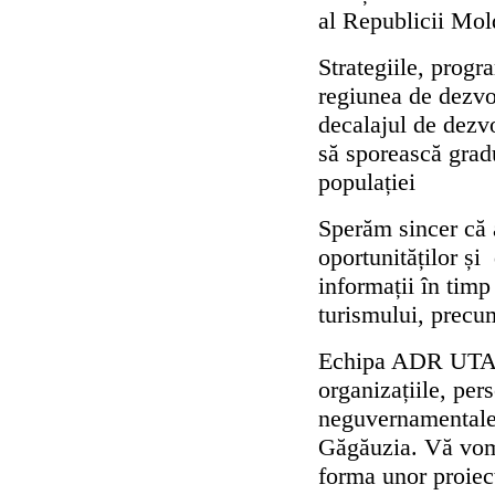
al Republicii Mol
Strategiile, progr
regiunea de dezvo
decalajul de dezvo
să sporească gradu
populației
Sperăm sincer că a
oportunităților și 
informații în timp
turismului, precu
Echipa ADR UTA Gă
organizațiile, pers
neguvernamentale,
Găgăuzia. Vă vom a
forma unor proiec