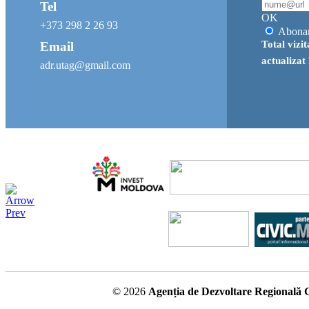
Tel
OK
+373 298 2 26 93
Abona
Total vizi
Email
actualizat
adr.utag@gmail.com
© 2026
Agenția de Dezvoltare Regională 