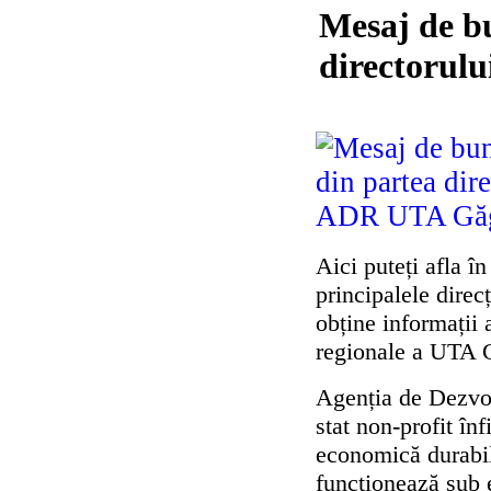
Mesaj de bu
directorul
Aici puteți afla în
principalele direc
obține informații 
regionale a UTA 
Agenția de Dezvo
stat non-profit în
economică durabil
funcționează sub e