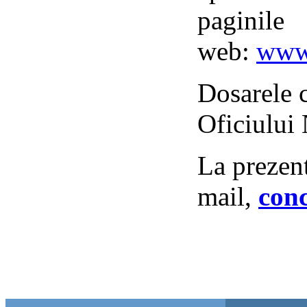
paginile
web:
www
Dosarele c
Oficiului 
La prezent
mail,
con