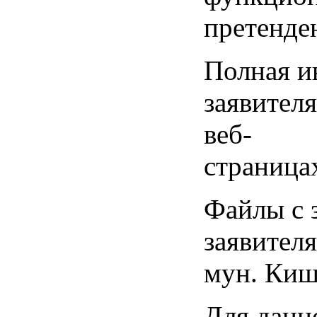
претенден
Полная и
заявител
веб-
страница
Файлы с 
заявител
мун. Киш
Для данн