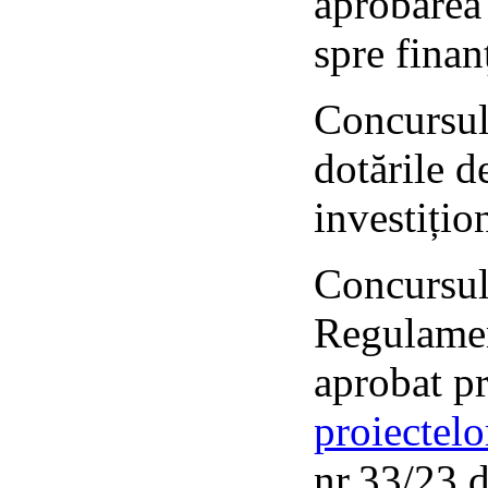
aprobarea 
spre fina
Concursul 
dotările de
investițio
Concursu
Regulame
aprobat p
proiectelo
nr.33/23 