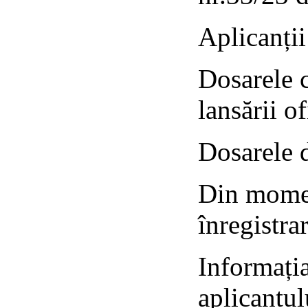
Aplicanții
Dosarele c
lansării o
Dosarele d
Din momen
înregistra
Informația
aplicantul