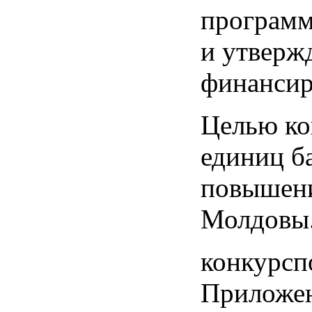
программи
и утверж
финансир
Целью ко
единиц б
повышени
Молдовы
конкурс
п
Приложе