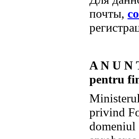
почты,
c
регистра
A N U N
pentru fi
Ministerul
privind Fo
domeniul d