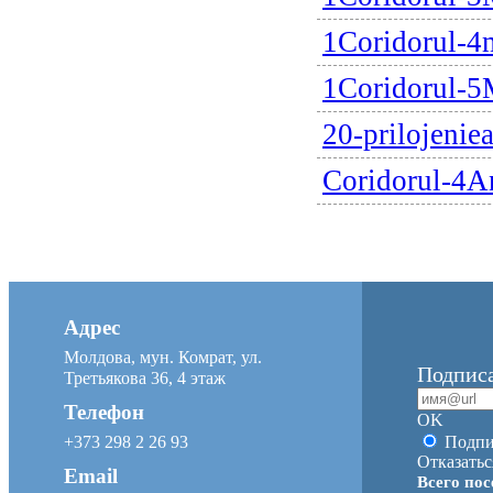
1Coridorul-4
1Coridorul-5
20-prilojenie
Coridorul-4A
Адрес
Молдова, мун. Комрат, ул.
Подписа
Третьякова 36, 4 этаж
Телефон
OK
+373 298 2 26 93
Подпи
Отказатьс
Email
Всего пос