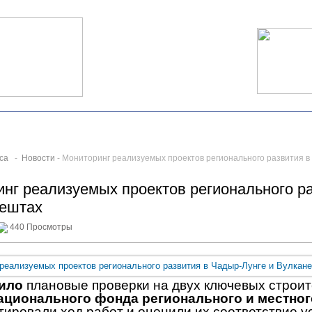
са
-
Новости
- Мониторинг реализуемых проектов регионального развития в
нг реализуемых проектов регионального р
нештах
440 Просмотры
ило
плановые проверки на двух ключевых строи
ационального фонда регионального и местног
тировали ход работ и оценили их соответствие 