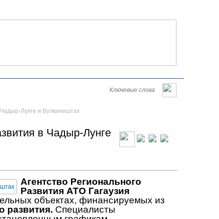
Româna
English
Русский
Суббота, 08 августа 2026
 Чадыр-Лунге и Вулканештах
азвития в Чадыр-Лунге
Агентство Регионального
Развития АТО Гагаузия
тельных объектах, финансируемых из
о развития.
Специалисты
установленным графикам.