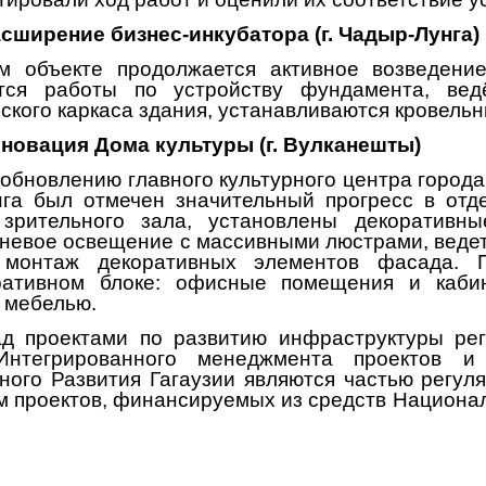
сширение бизнес-инкубатора (г. Чадыр-Лунга)
м объекте продолжается активное возведени
тся работы по устройству фундамента, вед
ского каркаса здания, устанавливаются кровельн
новация Дома культуры (г. Вулканешты)
 обновлению главного культурного центра горо
га был отмечен значительный прогресс в отд
 зрительного зала, установлены декоративн
невое освещение с массивными люстрами, ведет
монтаж декоративных элементов фасада. 
ративном блоке: офисные помещения и кабин
 мебелью.
ад проектами по развитию инфраструктуры ре
Интегрированного менеджмента проектов и
ного Развития Гагаузии являются частью регул
м проектов, финансируемых из средств Национа