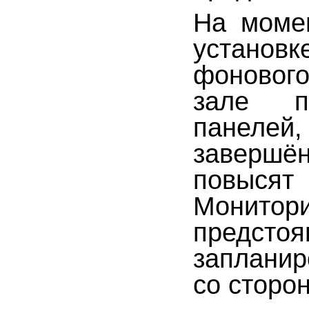
На моме
установ
фонового
зале п
панелей
завершё
повыся
Монитори
предсто
заплани
со сторо