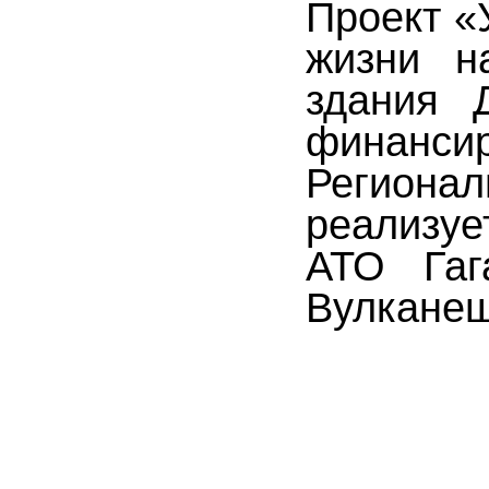
Проект «
жизни н
здания 
финансир
Регион
реализуе
АТО Гаг
Вулкане