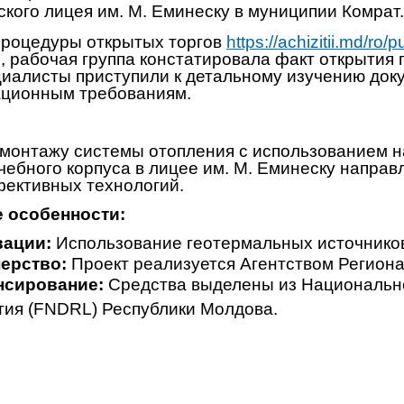
ского лицея им. М. Еминеску в муниципии Комрат.
процедуры открытых торгов
https://achizitii.md/ro
з, рабочая группа констатировала факт открытия
циалисты приступили к детальному изучению док
ционным требованиям.
 монтажу системы отопления с использованием 
чебного корпуса в лицее им. М. Еминеску напра
ективных технологий.
 особенности:
вации:
Использование геотермальных источников
ерство:
Проект реализуется Агентством Региона
нсирование:
Средства выделены из Национально
тия (FNDRL) Республики Молдова.