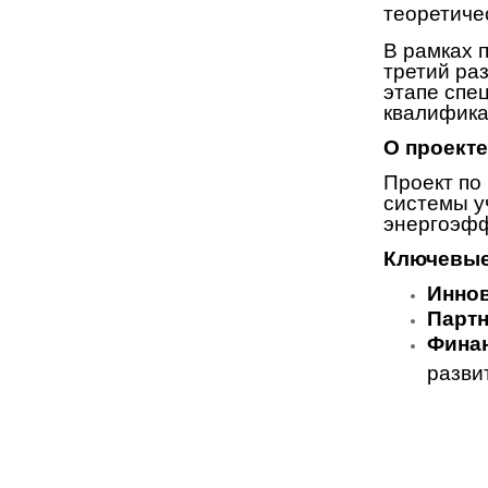
теоретиче
В рамках 
третий ра
этапе спе
квалифика
О проекте
Проект по
системы у
энергоэфф
Ключевые
Инно
Партн
Фина
разви