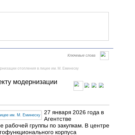
Româna
English
Русский
Четверг, 06 августа 2026
рнизации отопления в лицее им. М. Еминеску
екту модернизации
27 января 2026 года в
Агентстве
е рабочей группы по закупкам. В центре
гофункционального корпуса