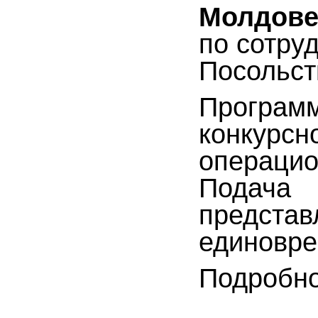
Молдов
по сотру
Посольст
Програм
конкурс
операцио
Подача 
предста
единовре
Подробн