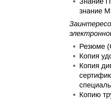
Знание П
знание
M
Заинтересо
электронно
Резюме (
Копия уд
Копия ди
сертифик
специаль
Копию тр