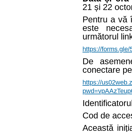
21 și 22 octo
Pentru a vă 
este necesa
următorul lin
https://forms.g
De asemenea
conectare pen
https://us02web
pwd=vpAAzTeup
Identificator
Cod de acce
Această iniți