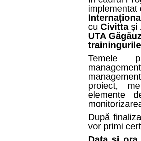
implementat
Internaționa
cu
Civitta
și
UTA Găgăuz
traininguri
Temele pla
managemen
managementu
proiect, me
elemente de
monitorizarea
După finaliza
vor primi cert
Data și ora 