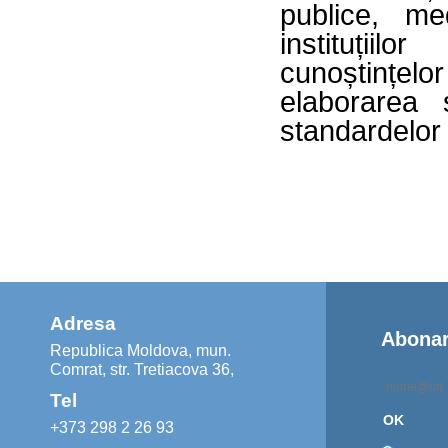
publice, med
instituții
cunoștințel
elaborarea 
standardelo
Adresa
Abonar
Republica Moldova, mun.
Comrat, str. Tretiacova 36,
Tel
OK
+373 298 2 26 93