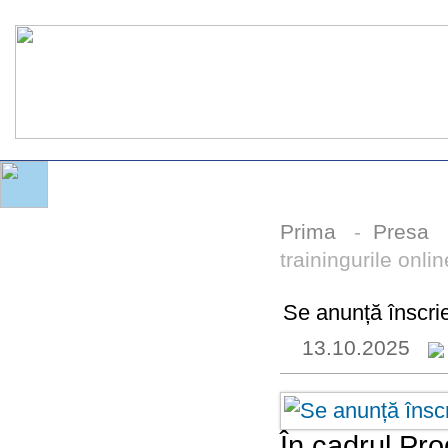
Prima
-
Presa
trainingurile onlin
Se anunță înscrier
13.10.2025
În cadrul Pr