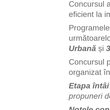
Concursul ar
eficient la 
Programele 
următoarelor
Urbană
și
3
Concursul p
organizat î
Etapa întâi
propuneri d
Notele con