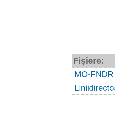
Fișiere:
MO-FNDR
Liniidirec