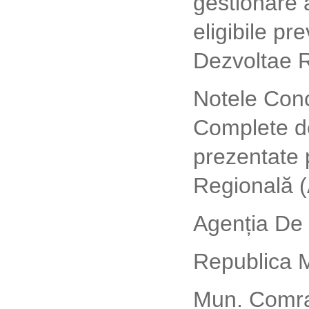
gestionare 
eligibile p
Dezvoltae 
Notele Conc
Complete de
prezentate 
Regională (
Agenția De
Republica 
Mun. Comrat