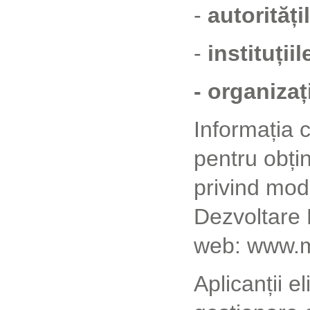
-
autorități
-
instituții
- organiza
Informația 
pentru obțin
privind mod
Dezvoltare R
web: www.
Aplicanții e