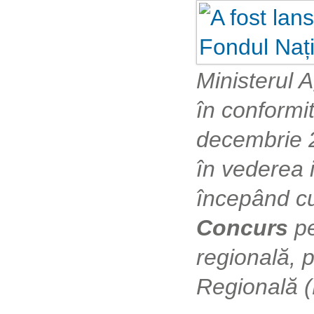
Ministerul A
în conformi
decembrie 2
în vederea i
începând c
Concurs
p
regională, 
Regională 