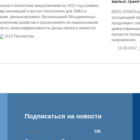
малых грант
изыв к проектным предложениям на 2022 год в рамках
мы инноваций в чистых технологиях для SMEs и
EFES VITANTA 
лдове, финансируемого Организацией Объединенных
ассоциацией п
шленному развитию и реализуемого на национальном
продолжает со
ом по энергоэффективности.Целью проекта является
диверсификации 
процессе позиц
1010 Просмотры
направления,
13.09.2022
Подписаться на новости
OK