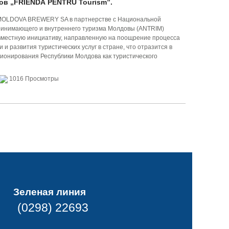
ов „FRIENDĂ PENTRU Tourism”.
MOLDOVA BREWERY SA в партнерстве с Национальной
ринимающего и внутреннего туризма Молдовы (ANTRIM)
вместную инициативу, направленную на поощрение процесса
и развития туристических услуг в стране, что отразится в
ионирования Республики Молдова как туристического
1016 Просмотры
Зеленая линия
(0298) 22693