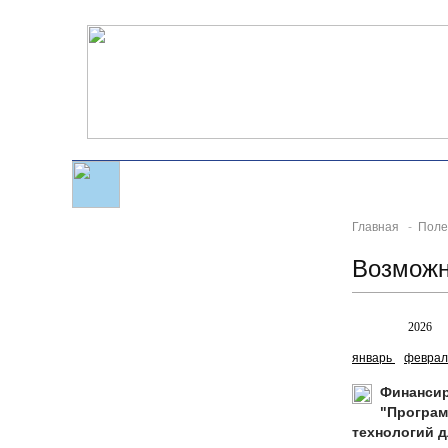
Главная
-
Поле
Возможн
Все
2026
январь
феврал
Финансир
"Програм
технологий д