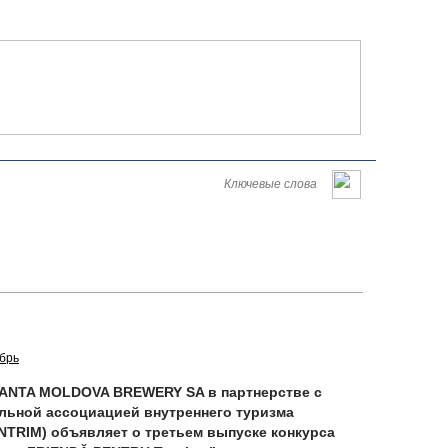
Româna
English
Русский
Пятница, 07 августа 2026
брь
TANTA MOLDOVA BREWERY SA в партнерстве с
льной ассоциацией внутреннего туризма
TRIM) объявляет о третьем выпуске конкурса