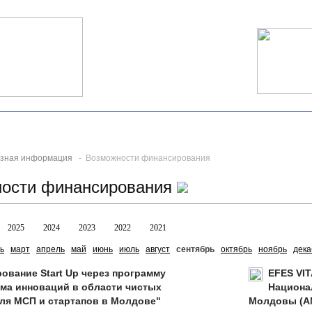
зная информация
- Возможности финансирования
ости финансирования
2025
2024
2023
2022
2021
ь
март
апрель
май
июнь
июль
август
сентябрь
октябрь
ноябрь
дека
ование Start Up через программу
EFES VI
ма инноваций в области чистых
Национа
ля МСП и стартапов в Молдове"
Молдовы (AN