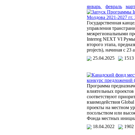
январь
февраль
мар
Запуск Программы I
Молдова 2021-2027 гг.
Государственная канце
управления трансгран
межрегиональными пр
Interreg NEXT VI Румы
второго этапа, предназ
projects), начиная с 23 
25.04.2025
1513
Канадский фонд мес
конкурс предложений 
Программа предназнач
влиятельных проектов 
соответствуют приори
взаимодействия Global
проекты на местном у
посольством или высо
Фонда местных иници
18.04.2022
1902