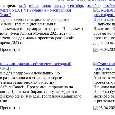
т
апрель
май
июнь
июль
август
сентябрь
октябрь
ноябр
nterreg NEXT VI Румынии – Республики
ОБЪЯВЛЕН
 Этап 2
утверждени
лярия в качестве национального органа
Правительст
ичными, транснациональными и
О запуске п
ограммами информирует о запуске Программы
Владимир Бо
нии – Республики Молдова 2021-2027 гг.
уровня могу
наченного для малых проектов (small scale
проектов м
апреля 2025 г., в
дорог по вс
 Просмотры
08.04.2
тных инициатив – объявляет ежегодный
Старт ко
(CFLI)
программы 
ена для поддержки небольших, но
Министерст
в развивающихся странах, которые
Агентствами
тетным тематическим областям
проектных 
 Affairs Canada. Программа направлена на
Национальн
ровне. Проекты отбираются и утверждаются
Проекты бу
кой комиссией Канады.Программа Канадского
местного р
атив
строительст
 Просмотры
05.04.2