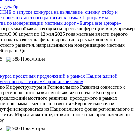
ь
декабрь
ИЕ о запуске конкурса на выявление, оценку, отбор и
е проектов местного развития в рамках Программы
ва по модернизации местных дорог «Еuropa este aproape»
рограммы объявил сегодня на пресс-конференции вице-премьер
ля.С 08 апреля по 12 мая 2025 года местные власти первого
т подать заявку на финансирование в рамках конкурса
естного развития, направленных на модернизацию местных
ей стране.До
025
388 Просмотры
нкурса проектных предложений в рамках Национальной
местного развития «Европейское Село»
во Инфраструктуры и Регионального Развития совместно с
 регионального развития объявляет о начале Конкурса
предложений местного развития, проводимого в рамках
ой программы местного развития «Европейское село».
дут финансироваться из Национального фонда регионального и
азвития.Мэрии может представить проектные предложения по
ву
022
906 Просмотры