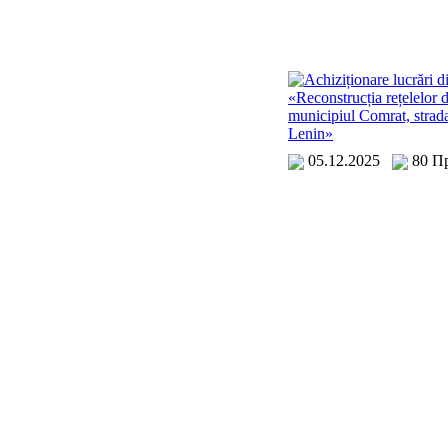
Achiziționare lucrări d
«Reconstrucția rețelelor d
municipiul Comrat, strad
Lenin»
05.12.2025
80 П