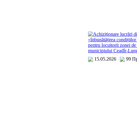
Achiziționare lucrări d
«înbunătățirea condițiilor
pentru locuitorii zonei de 
municipiului Ceadîr-Lun
15.05.2026
99 П