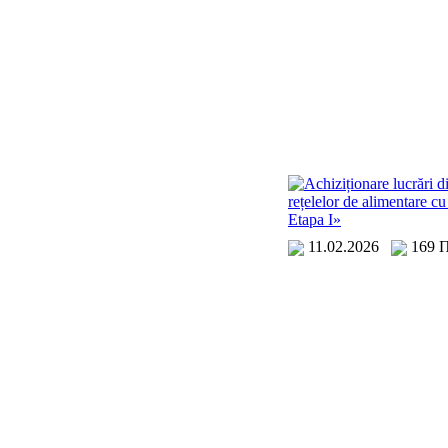
Achiziționare lucrări d
rețelelor de alimentare cu
Etapa I»
11.02.2026
169 