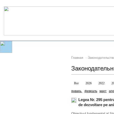
Главная
-
Законодательств
Законодатель
Все
2026
2022
2
январь
февраль
март
ап
Legea Nr. 295 pentr
de dezvoltare pe ani
Obiectivul fundamental al Str