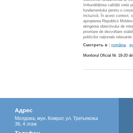
îmbunătățirea calității vieții 
fundamentului pentru o creșt
incluzivă. În acest context, sp
apropierea Republicii Moldova
atingerea obiectivului de inte
prioritare de dezvoltare stabi
politicilor naționale relevant
Смотреть в :
româna
р
Monitorul Oficial Nr. 18-20 d
Адрес
Молдова, мун. Комрат, ул. Третьякова
36, 4 этаж