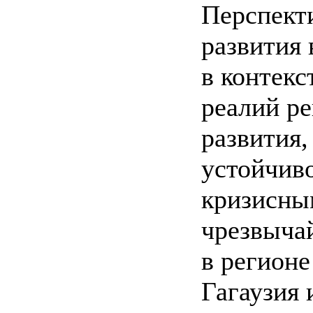
Перспект
развития 
в контек
реалий р
развития,
устойчиво
кризисны
чрезвыча
в регион
Гагаузия 