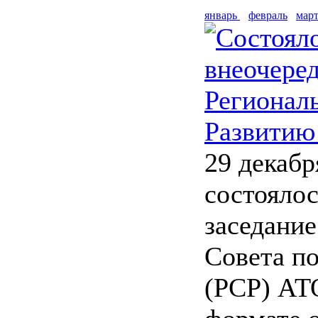
январь
февраль
мар
Состоял
внеочеред
Регионал
Развитию
29 декабр
состоялос
заседание
Совета п
(РСР) АТО