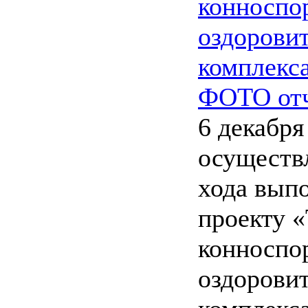
конноспо
оздорови
комплекс
ФОТО от
6 декабря
осуществ
хода выпо
проекту 
конноспо
оздорови