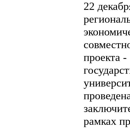
22 декаб
регионал
экономич
совместн
проекта -
государс
универси
проведен
заключите
рамках п