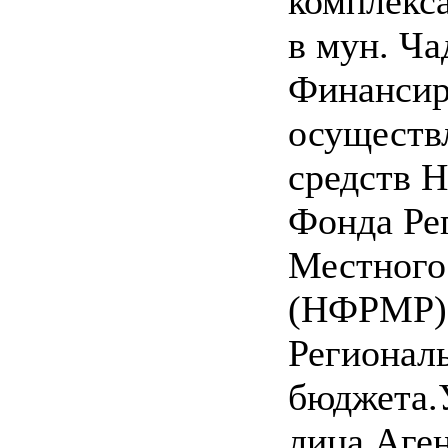
комплекс
в мун. Ча
Финансир
осуществл
средств 
Фонда Ре
Местного
(НФРМР)
Регионал
бюджета.
лица Аге