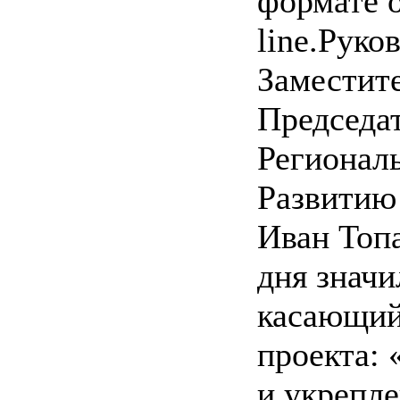
формате 
line.Руко
Заместит
Председа
Регионал
Развитию
Иван Топ
дня значи
касающий
проекта:
и укрепл