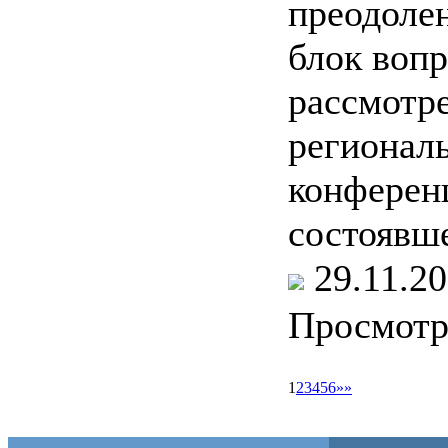
преодоле
блок вопр
рассмотр
регионал
конферен
состоявше
29.11.
Просмот
1
2
3
4
5
6
»»