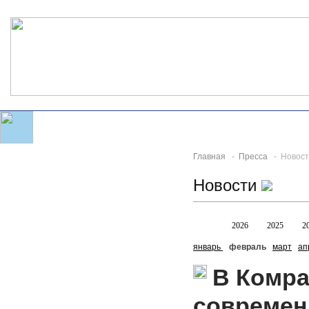
Главная
-
Пресса
- Новост
Новости
Все
2026
2025
2
январь
февраль
март
ап
В Комра
совреме