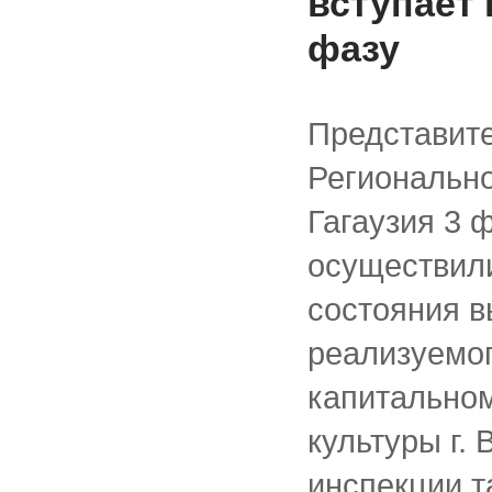
вступает
фазу
Представите
Регионально
Гагаузия 3 
осуществил
состояния 
реализуемог
капитально
культуры г.
инспекции т