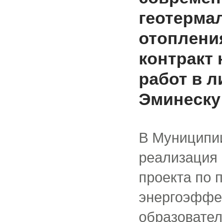
геотерма
отоплени
контракт
работ в л
Эминеску
В Муниципи
реализация
проекта по
энергоэффе
образовате