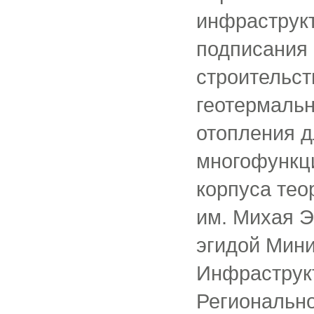
инфраструк
подписания 
строительст
геотермаль
отопления 
многофункц
корпуса тео
им. Михая 
эгидой Мини
Инфраструк
Регионально