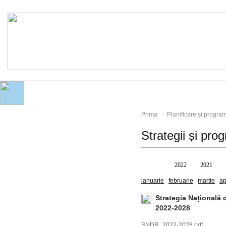
Prima
-
Planificare și progra
Strategii și pr
Toate
2022
2021
ianuarie
februarie
martie
ap
Strategia Națională
2022-2028
SNDR_2022-2028.pdf