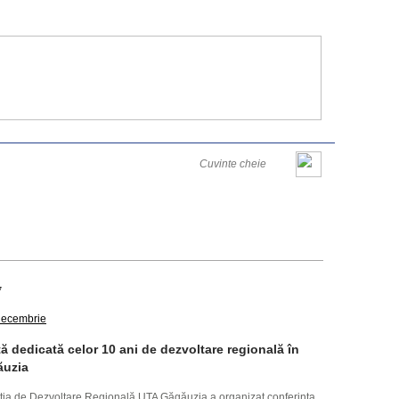
Româna
English
Русский
Joi, 06 August 2026
7
decembrie
ă dedicată celor 10 ani de dezvoltare regională în
ăuzia
nția de Dezvoltare Regională UTA Găgăuzia a organizat conferința