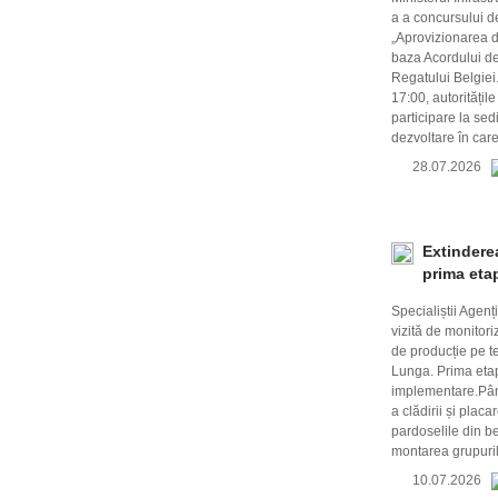
a a concursului de
„Aprovizionarea d
baza Acordului de
Regatului Belgiei
17:00, autoritățil
participare la se
dezvoltare în car
28.07.2026
Extindere
prima etap
Specialiștii Agen
vizită de monitori
de producție pe te
Lunga. Prima etapă
implementare.Până
a clădirii și plac
pardoselile din be
montarea grupuril
10.07.2026