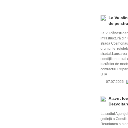
La Vulcăn
de pe str
La Vulcănești dem
infrastructură din 
strada Cosmonauți
drumurile, rețelele
stradal.Lansarea o
condițiilor de tra
lucrărilor de mode
contractului tripa
UTA
07.07.2026
A avut lo
Dezvoltar
La sediul Agenție
ședință a Consili
Reuniunea s-a des