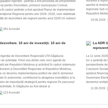
durabilă a regiu
ngajaților Agenției. Ședința a fost prezidată de președintele
aportul la realiza
nal pentru Dezvoltare, primarul municipiului Comrat,
regionale.Sub coo
.În cadrul ședinței a fost aprobat Planul de implementare
Republicii Moldo
rațional Regional pentru anii 2026–2028, care stabilește
ități de dezvoltare ale regiunii pentru anul 2026.Un subiect
19.06.2026
381 Accesări
dezvoltare. 10 ani de investiții. 10 ani de
La ADR U
reprezent
, Agenția de Dezvoltare Regională UTA Găgăuzia
La 11 iunie 2026
e activitate. Fiind una dintre cele cinci agenții de
loc o ședință de 
ală ale Republicii Moldova și activând în cadrul sistemului
perspectivele de 
structurii și Dezvoltării Regionale al Republicii Moldova,
Coeziunii Social
e un deceniu implementarea politicii de stat în domeniul
sprijinul financi
ale în autonomie, contribuind la atragerea investițiilor și la
Guvernare Electro
telor de importanță strategică pentru regiune.Pe parcursul
domeniul revital
activitate, în Găgăuzia au fost atrase și
11.06.2026
223 Accesări