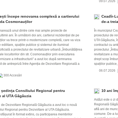
09.07.2026
ești începe renovarea complexă a cartierului
Ceadîr-Lu
ada Cosmonauților
de-a trei
arează unul dintre cele mai ample proiecte de
În municipiul Ce
ultimii ani. În următorii doi ani, cartierul rezidențial de pe
proiectului de r
lor va trece printr-o modernizare completă, care va viza
UTA Găgăuzia, î
 edilitare, spațiile publice și sistemul de iluminat
contractul cu ant
ficială a proiectului de revitalizare urbană „Îmbunătățirea
proiectului „Îmbu
i ale locuitorilor din str. Cosmonauților prin executarea
revitalizare a mu
rnizare a infrastructurii” a avut loc după semnarea
drept scop îmbună
rtit de antrepriză între Agenția de Dezvoltare Regională a
spațiilor publice
06.07.2026
300 Accesări
c ședința Consiliului Regional pentru
10 ani î
e al UTA Găgăuzia
Astăzi este o zi
Regională Găgăuz
i de Dezvoltare Regională Găgăuzia a avut loc o nouă
află ani de muncă
ului Regional pentru Dezvoltare al UTA Găgăuzia.
comune. De-a lun
fășurat în format extins, cu participarea membrilor