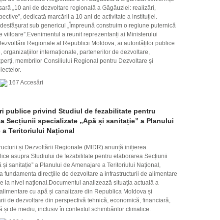
sară „10 ani de dezvoltare regională a Găgăuziei: realizări,
ective”, dedicată marcării a 10 ani de activitate a instituției.
desfășurat sub genericul „Împreună construim o regiune puternică
e viitoare”.Evenimentul a reunit reprezentanți ai Ministerului
i Dezvoltării Regionale al Republicii Moldova, ai autorităților publice
e, organizațiilor internaționale, partenerilor de dezvoltare,
xperți, membrilor Consiliului Regional pentru Dezvoltare și
iectelor.
167 Accesări
i publice privind Studiul de fezabilitate pentru
a Secțiunii specializate „Apă și sanitație” a Planului
a Teritoriului Național
tructurii și Dezvoltării Regionale (MIDR) anunță inițierea
lice asupra Studiului de fezabilitate pentru elaborarea Secțiunii
 și sanitație” a Planului de Amenajare a Teritoriului Național,
 fundamenta direcțiile de dezvoltare a infrastructurii de alimentare
ie la nivel național.Documentul analizează situația actuală a
e alimentare cu apă și canalizare din Republica Moldova și
ii de dezvoltare din perspectivă tehnică, economică, financiară,
lă și de mediu, inclusiv în contextul schimbărilor climatice.