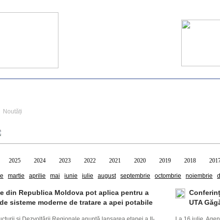
Noutăți
2025
2024
2023
2022
2021
2020
2019
2018
201
ie
martie
aprilie
mai
iunie
iulie
august
septembrie
octombrie
noiembrie
ile din Republica Moldova pot aplica pentru a
Conferinț
 de sisteme moderne de tratare a apei potabile
UTA Găg
ructurii și Dezvoltării Regionale anunță lansarea etapei a II-
La 16 iulie, Age