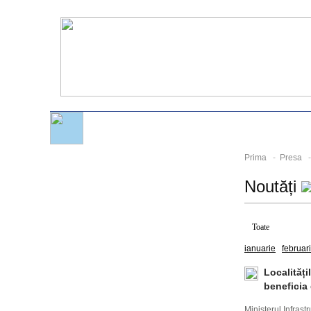
Prima
-
Presa
- 
Noutăți
Toate
2026
ianuarie
februar
Localităț
beneficia
Ministerul Infrast