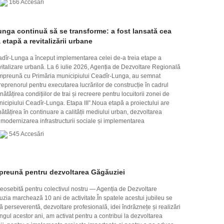
166 Accesări
nga continuă să se transforme: a fost lansată cea
a etapă a revitalizării urbane
adîr-Lunga a început implementarea celei de-a treia etape a
evitalizare urbană. La 6 iulie 2026, Agenția de Dezvoltare Regională
mpreună cu Primăria municipiului Ceadîr-Lunga, au semnat
reprenorul pentru executarea lucrărilor de construcție în cadrul
nătățirea condițiilor de trai și recreere pentru locuitorii zonei de
nicipiului Ceadîr-Lunga. Etapa III”.Noua etapă a proiectului are
tățirea în continuare a calității mediului urban, dezvoltarea
, modernizarea infrastructurii sociale și implementarea
545 Accesări
mpreună pentru dezvoltarea Găgăuziei
 deosebită pentru colectivul nostru — Agenția de Dezvoltare
ia marchează 10 ani de activitate.În spatele acestui jubileu se
 perseverentă, dezvoltare profesională, idei îndrăznețe și realizări
gul acestor ani, am activat pentru a contribui la dezvoltarea