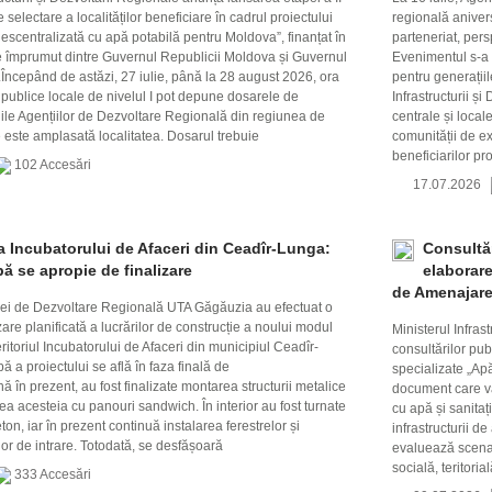
 selectare a localităților beneficiare în cadrul proiectului
regională aniver
escentralizată cu apă potabilă pentru Moldova”, finanțat în
parteneriat, persp
 împrumut dintre Guvernul Republicii Moldova și Guvernul
Evenimentul s-a 
.Începând de astăzi, 27 iulie, până la 28 august 2026, ora
pentru generațiil
e publice locale de nivelul I pot depune dosarele de
Infrastructurii ș
diile Agențiilor de Dezvoltare Regională din regiunea de
centrale și local
e este amplasată localitatea. Dosarul trebuie
comunității de e
beneficiarilor pro
102 Accesări
17.07.2026
a Incubatorului de Afaceri din Ceadîr-Lunga:
Consultăr
ă se apropie de finalizare
elaborare
de Amenajare 
ției de Dezvoltare Regională UTA Găgăuzia au efectuat o
zare planificată a lucrărilor de construcție a noului modul
Ministerul Infras
ritoriul Incubatorului de Afaceri din municipiul Ceadîr-
consultărilor pub
 a proiectului se află în faza finală de
specializate „Apă
 în prezent, au fost finalizate montarea structurii metalice
document care va
area acesteia cu panouri sandwich. În interior au fost turnate
cu apă și sanitaț
ton, iar în prezent continuă instalarea ferestrelor și
infrastructurii d
or de intrare. Totodată, se desfășoară
evaluează scenar
socială, teritoria
333 Accesări