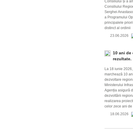
Consiliului și a a
Consiliului Regio
Serghei Anastasov
a Programului Ope
principalele prior
distinct al ordinii
23.06.2026
10 ani de 
rezultate.
La 18 iunie 2026
marchează 10 ani d
dezvoltare region
Ministerului Infra
Agenția asigură d
dezvoltării region
realizarea proiec
celor zece ani de 
18.06.2026