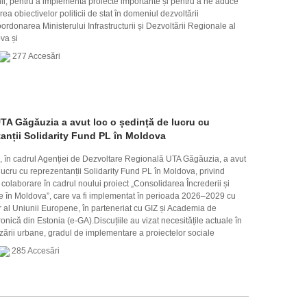
nii, pentru a implementa proiecte importante și pentru a ne aduce
rea obiectivelor politicii de stat în domeniul dezvoltării
rdonarea Ministerului Infrastructurii și Dezvoltării Regionale al
va și
277 Accesări
TA Găgăuzia a avut loc o ședință de lucru cu
anții Solidarity Fund PL în Moldova
, în cadrul Agenției de Dezvoltare Regională UTA Găgăuzia, a avut
lucru cu reprezentanții Solidarity Fund PL în Moldova, privind
colaborare în cadrul noului proiect „Consolidarea Încrederii și
e în Moldova”, care va fi implementat în perioada 2026–2029 cu
ar al Uniunii Europene, în parteneriat cu GIZ și Academia de
nică din Estonia (e-GA).Discuțiile au vizat necesitățile actuale în
izării urbane, gradul de implementare a proiectelor sociale
285 Accesări