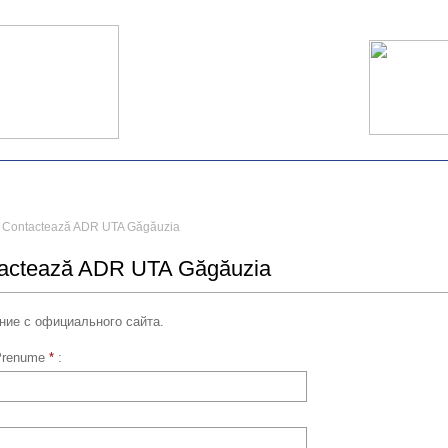
Contactează ADR UTA Găgăuzia
actează ADR UTA Găgăuzia
ие с официального сайта.
Prenume
*
:
: