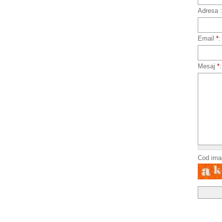
Adresa :
Email
*
:
Mesaj
*
Cod imag