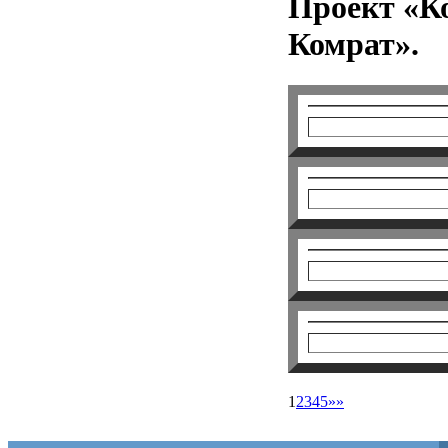
Проект «К
Комрат».
1
2
3
4
5
»»