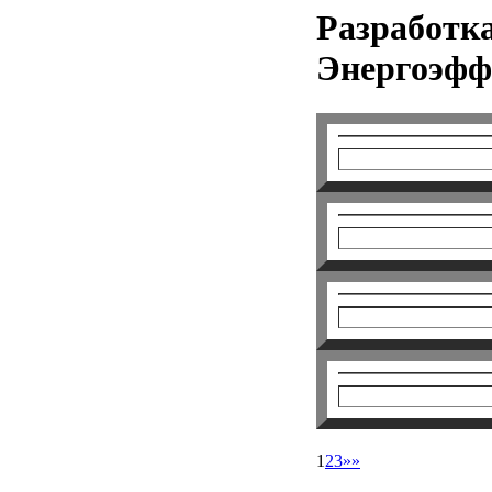
Разработк
Энергоэффе
1
2
3
»»