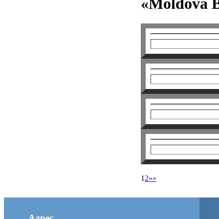
«Moldova B
1
2
»»
Адрес