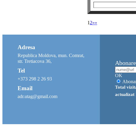
1
2
»»
Adresa
Republica Moldova, mun. Comrat,
str. Tretiacova 36,
Abonare 
Tel
OK
+373 298 2 26 93
Abona
Total vizi
Email
actualizat
adr.utag@gmail.com