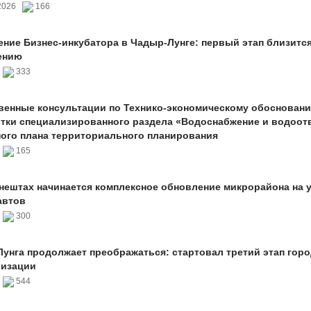
.2026
166
ние Бизнес-инкубатора в Чадыр-Лунге: первый этап близится
ению
6
333
енные консультации по Технико-экономическому обоснован
тки специализированного раздела «Водоснабжение и водоот
ого плана территориального планирования
6
165
нештах начинается комплексное обновление микрорайона на 
автов
6
300
унга продолжает преображаться: стартовал третий этап гор
лизации
6
544