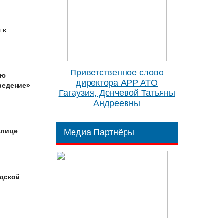
 к
Приветственное слово
ию
директора APP ATO
ведение»
Гагаузия, Дончевой Татьяны
Андреевны
улице
Медиа Партнёры
одской