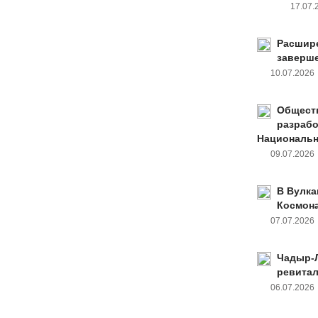
17.07
Расшире
заверш
10.07.202
Обществ
разрабо
Национальн
09.07.202
В Вулка
Космон
07.07.202
Чадыр-Л
ревита
06.07.202