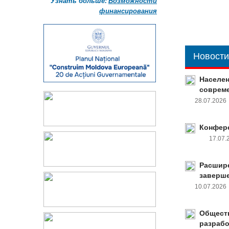
Узнать больше:
Возможности
финансирования
Новости
Населен
совреме
28.07.202
Конфере
17.07
Расшире
заверш
10.07.202
Обществ
разрабо