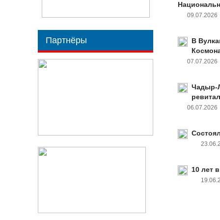
Национальн
09.07.202
Партнёры
В Вулка
Космон
07.07.202
Чадыр-Л
ревита
06.07.202
Состоял
23.06
10 лет 
19.06