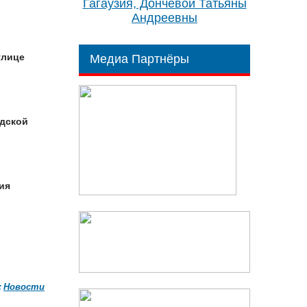
Гагаузия, Дончевой Татьяны
Андреевны
улице
Медиа Партнёры
одской
ия
:
Новости