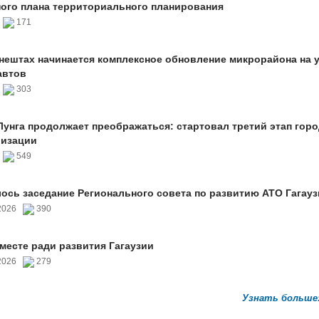
ого плана территориального планирования
6
171
нештах начинается комплексное обновление микрорайона на 
автов
6
303
унга продолжает преображаться: стартовал третий этап гор
лизации
6
549
ось заседание Регионального совета по развитию АТО Гагауз
.2026
390
вместе ради развития Гагаузии
.2026
279
Узнать больше