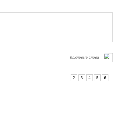
Româna
English
Русский
Пятница, 07 августа 2026
1
2
3
4
5
6