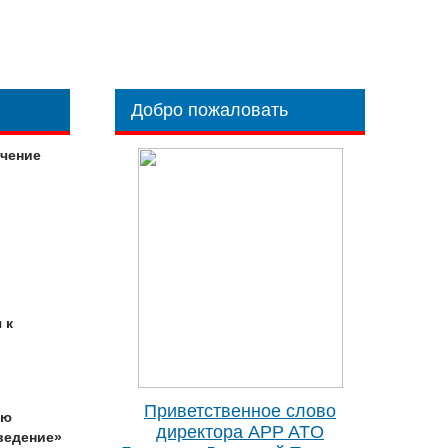
Добро пожаловать
учение
 к
Приветственное слово
ию
директора APP ATO
ведение»