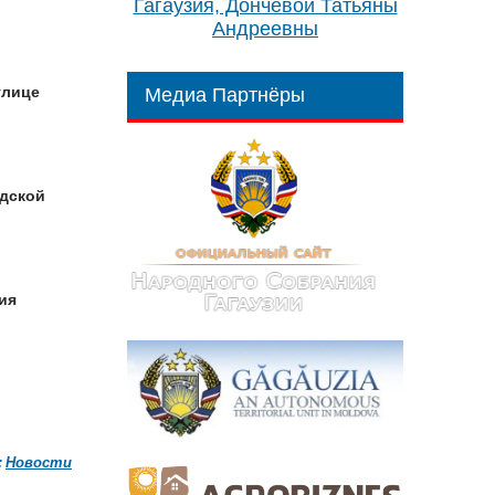
Гагаузия, Дончевой Татьяны
Андреевны
улице
Медиа Партнёры
одской
ия
:
Новости