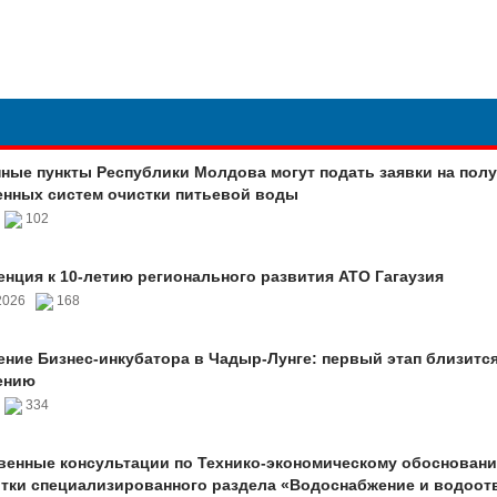
ные пункты Республики Молдова могут подать заявки на пол
нных систем очистки питьевой воды
6
102
нция к 10-летию регионального развития АТО Гагаузия
.2026
168
ние Бизнес-инкубатора в Чадыр-Лунге: первый этап близится
ению
6
334
енные консультации по Технико-экономическому обоснован
тки специализированного раздела «Водоснабжение и водоот