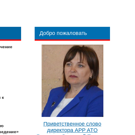
Добро пожаловать
учение
 к
Приветственное слово
ию
директора APP ATO
ведение»