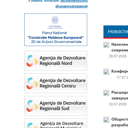
Узнать больше:
Возможности
финансирования
Новости
Населен
совреме
28.07.202
Конфере
17.07
Расшире
заверш
10.07.202
Обществ
разрабо