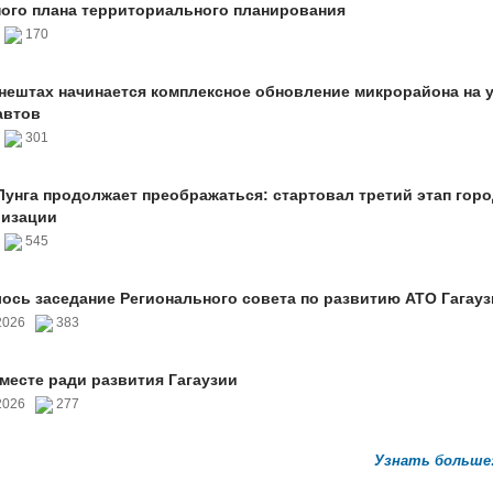
ого плана территориального планирования
6
170
нештах начинается комплексное обновление микрорайона на 
автов
6
301
унга продолжает преображаться: стартовал третий этап гор
лизации
6
545
ось заседание Регионального совета по развитию АТО Гагауз
.2026
383
вместе ради развития Гагаузии
.2026
277
Узнать больше