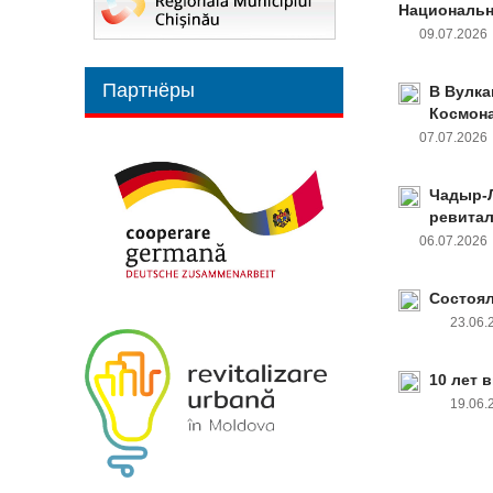
Национальн
09.07.202
Партнёры
В Вулка
Космон
07.07.202
Чадыр-Л
ревита
06.07.202
Состоял
23.06
10 лет 
19.06