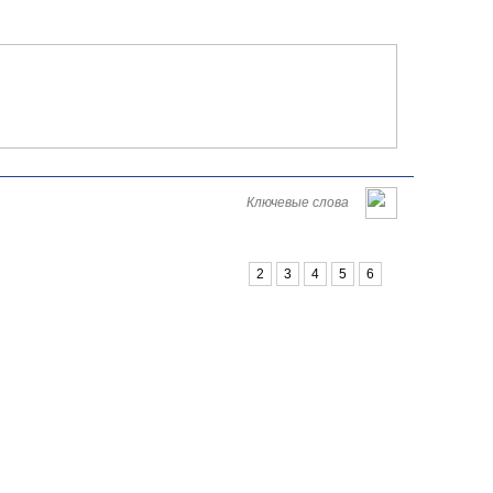
Româna
English
Русский
Пятница, 07 августа 2026
1
2
3
4
5
6