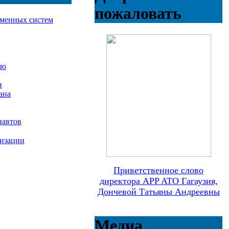
пожаловать
еменных систем
ию
и
ана
навтов
лизации
Приветственное слово
директора APP ATO Гагаузия,
Дончевой Татьяны Андреевны
Медиа