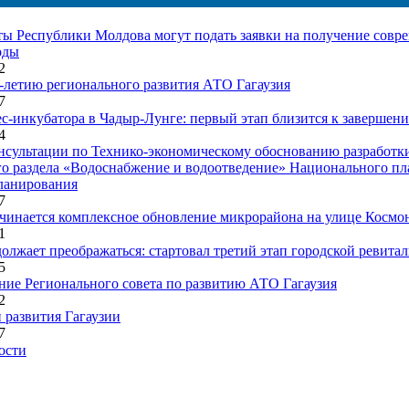
ы Республики Молдова могут подать заявки на получение совр
оды
02
-летию регионального развития АТО Гагаузия
67
с-инкубатора в Чадыр-Лунге: первый этап близится к завершен
34
сультации по Технико-экономическому обоснованию разработк
о раздела «Водоснабжение и водоотведение» Национального пл
ланирования
67
чинается комплексное обновление микрорайона на улице Космо
01
олжает преображаться: стартовал третий этап городской ревита
45
ание Регионального совета по развитию АТО Гагаузия
82
и развития Гагаузии
77
ости