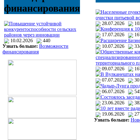
финансирования
Населенные пункт
очистки питьевой в
28.07.2026
1
Повышение устойчивой
Конференция к 10
конкурентоспособности сельских
17.07.2026
1
районов через инновации
Расширение Бизне
10.02.2026
440
10.07.2026
3
Узнать больше:
Возможности
Общественные кон
финансирования
специализированног
территориального п
09.07.2026
1
В Вулканештах на
07.07.2026
3
Чадыр-Лунга прод
06.07.2026
5
Состоялось засед
23.06.2026
3
10 лет вместе рад
19.06.2026
2
Узнать больше:
Нов