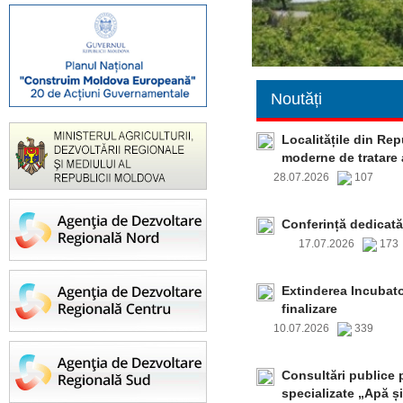
Noutăți
Localitățile din Re
moderne de tratare 
28.07.2026
107
Conferință dedicată
17.07.2026
17
Extinderea Incubato
finalizare
10.07.2026
339
Consultări publice p
specializate „Apă și