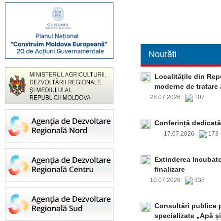
Noutăți
Localitățile din Re
moderne de tratare 
28.07.2026
107
Conferință dedicată
17.07.2026
17
Extinderea Incubato
finalizare
10.07.2026
338
Consultări publice p
specializate „Apă și