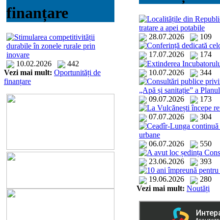
finanțare
Localitățile din Republ
tratare a apei potabile
28.07.2026
109
Stimularea competitivității
Conferință dedicată ce
durabile în zonele rurale prin
17.07.2026
174
inovare
Extinderea Incubatorulu
10.02.2026
442
10.07.2026
344
Vezi mai mult:
Oportunități de
Consultări publice privi
finanțare
„Apă și sanitație” a Planu
09.07.2026
173
La Vulcănești începe re
07.07.2026
304
Ceadîr-Lunga continuă să
urbane
06.07.2026
550
A avut loc ședința Con
23.06.2026
393
10 ani împreună pentru
19.06.2026
280
Vezi mai mult:
Noutăți