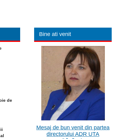
Bine ati venit
e
pie de
Mesaj de bun venit din partea
ii
directorului ADR UTA
al