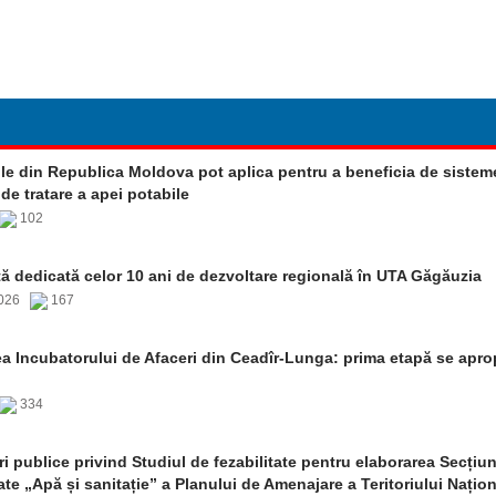
ile din Republica Moldova pot aplica pentru a beneficia de sistem
e tratare a apei potabile
102
ă dedicată celor 10 ani de dezvoltare regională în UTA Găgăuzia
2026
167
a Incubatorului de Afaceri din Ceadîr-Lunga: prima etapă se apro
334
i publice privind Studiul de fezabilitate pentru elaborarea Secțiun
ate „Apă și sanitație” a Planului de Amenajare a Teritoriului Națion