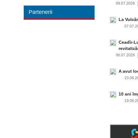
09.07.2026
Partenerii
La Vulcă
07.07.
Ceadîr-Lu
revitaliză
06.07.2026
A avut lo
23.06.
10 ani î
19.06.