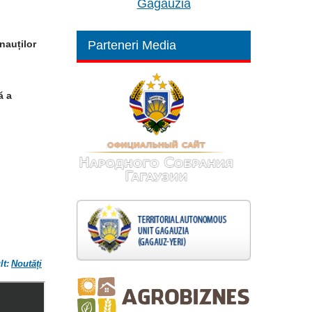
Găgăuzia
nauților
Parteneri Media
ă a
lt:
Noutăți