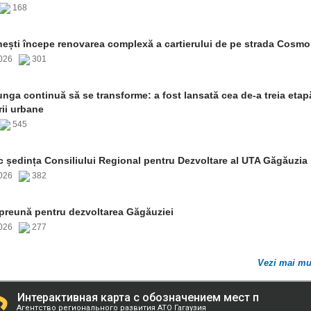
168
nești începe renovarea complexă a cartierului de pe strada Cosmo
2026
301
nga continuă să se transforme: a fost lansată cea de-a treia etap
rii urbane
545
c ședința Consiliului Regional pentru Dezvoltare al UTA Găgăuzia
2026
382
mpreună pentru dezvoltarea Găgăuziei
2026
277
Vezi mai mu