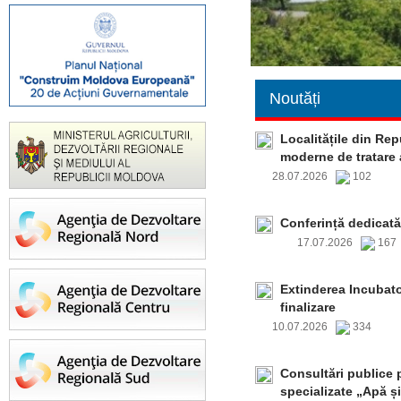
Noutăți
Localitățile din Re
moderne de tratare 
28.07.2026
102
Conferință dedicată
17.07.2026
16
Extinderea Incubato
finalizare
10.07.2026
334
Consultări publice p
specializate „Apă și